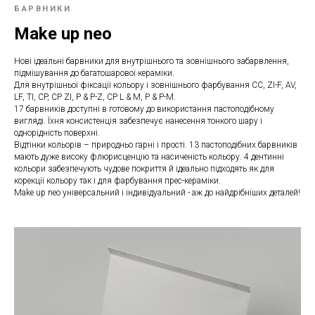
БАРВНИКИ
Make up neo
Нові ідеальні барвники для внутрішнього та зовнішнього забарвлення,
підмішування до багатошарової кераміки.
Для внутрішньої фіксації кольору і зовнішнього фарбування CC, ZI-F, AV,
LF, TI, CP, CP ZI, P & P-Z, CP L & M, P & P-M.
17 барвників доступні в готовому до використання пастоподібному
вигляді. Їхня консистенція забезпечує нанесення тонкого шару і
однорідність поверхні.
Відтінки кольорів – природньо гарні і прості. 13 пастоподібних барвників
мають дуже високу флюрисценцію та насиченість кольору. 4 дентинні
кольори забезпечують чудове покриття й ідеально підходять як для
корекції кольору так і для фарбування прес-кераміки.
Make up neo універсальний і індивідуальний - аж до найдрібніших деталей!