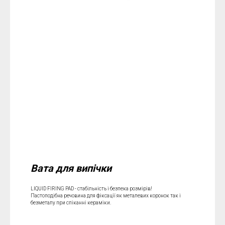
Вата для випічки
LIQUID FIRING PAD - стабільність і безпека розмірів!
Пастоподібна речовина для фіксації як металевих коронок так і
безметалу при спіканні кераміки.