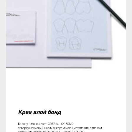
Креа алой бонд
Блискучі можливості CREA ALLOY BOND:
cтворює захисний шар між керамікою і металевим сплавом