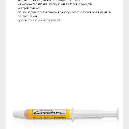
надійність внаслідок високої міцності (70 МПа)
ніякого знебарвлення - фарбування металевих оксидів
нейтралізовано!
більше надійності по кольору в зв'язку з золотисто-жовтим відтінком
після спікання
сумісність з усіма матеріалами