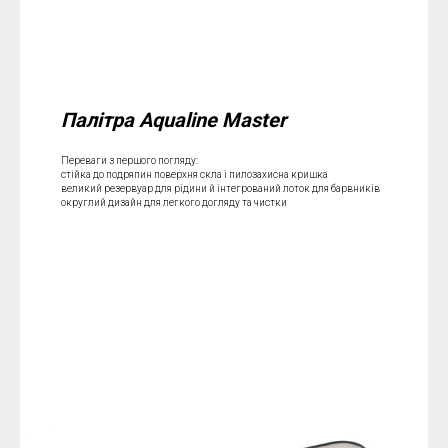
Палітра Aqualine Master
Переваги з першого погляду:
стійка до подряпин поверхня скла і пилозахисна кришка
великий резервуар для рідини й інтегрований лоток для барвників
округлий дизайн для легкого догляду та чистки