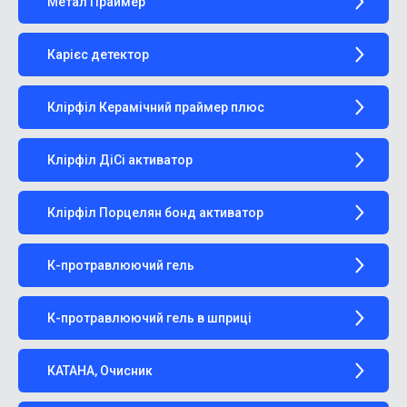
Метал Праймер
Карієс детектор
Клірфіл Керамічний праймер плюс
Клірфіл ДіСі активатор
Клірфіл Порцелян бонд активатор
К-протравлюючий гель
К-протравлюючий гель в шприці
КАТАНА, Очисник