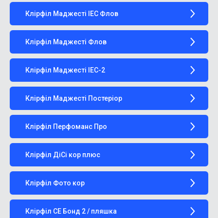
Клірфіл Маджесті IЕC Флов
Клірфіл Маджесті Флов
Клірфіл Маджесті ІЕС-2
Клірфіл Маджесті Постеріор
Клірфіл Перфоманс Про
Клірфіл ДіСі кор плюс
Клірфіл Фото кор
Клірфіл СЕ Бонд 2 / пляшка