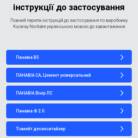
інструкції до застосування
Повний перелік інструкцій до застосування по виробнику
Kuraray Noritake українською мовою до завантаження
Панавіа В5
ПАНАВІА СA, Цемент універсальний
ПАНАВІА Вінір ЛС
Панавіа Ф 2.0
Тізмейт десенситайзер