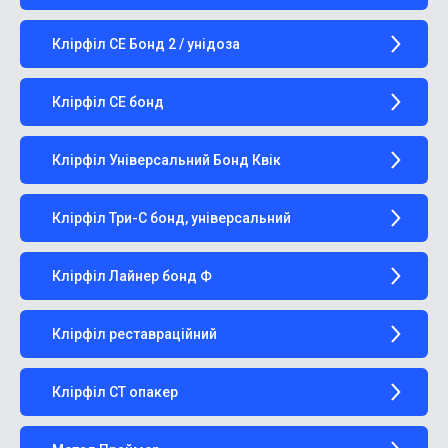
Клірфіл СЕ Бонд 2 / унідоза
Клірфіл СЕ бонд
Клірфіл Універсальний Бонд Квік
Клірфіл Три-С бонд, універсальний
Клірфіл Лайнер бонд Ф
Клірфіл реставраційний
Клірфіл СТ опакер