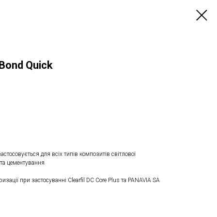
 Bond Quick
астосовується для всіх типів композитів світлової
а та цементування
изації при застосуванні Clearfil DC Core Plus та PANAVIA SA