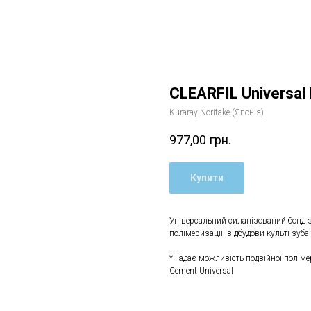
CLEARFIL Universal
Kuraray Noritake (Японія)
977,00
грн.
Купити
Універсальний силанізований бонд з
полімеризації, відбудови культі зуб
*Надає можливість подвійної полімер
Cement Universal