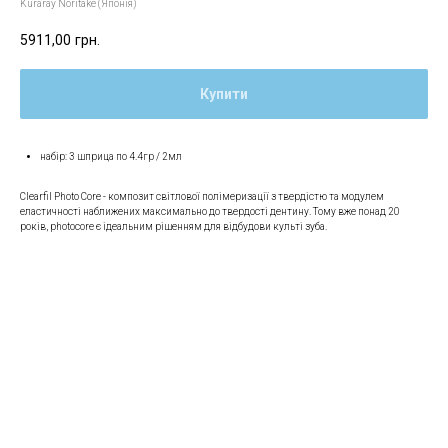
Kuraray Noritake (Японія)
5911,00
грн.
Купити
набір: 3 шприца по 4.4гр / 2мл
Clearfil Photo Core - композит світлової полімеризації з твердістю та модулем
еластичності наближених максимально до твердості дентину. Тому вже понад 20
років, photocore є ідеальним рішенням для відбудови культі зуба.