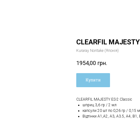
CLEARFIL MAJESTY 
Kuraray Noritake (Японія)
1954,00
грн.
Купити
CLEARFIL MAJESTY ES-2 Classic
шприц 3,6 гр / 2 мл
капсули 20 шт по 0,26 гр / 0,15 
Відтінки А1,A2, A3, A3.5, А4, B1, 