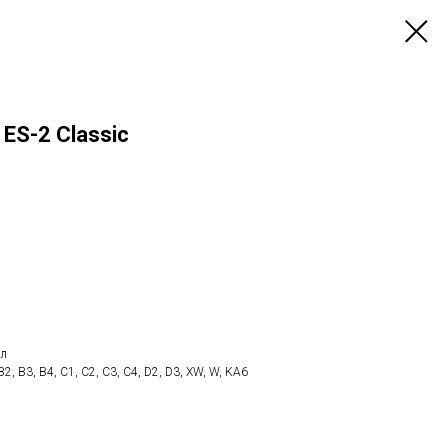
ES-2 Classic
мл
B2, B3, B4, C1, C2, C3, C4, D2, D3, XW, W, KA6