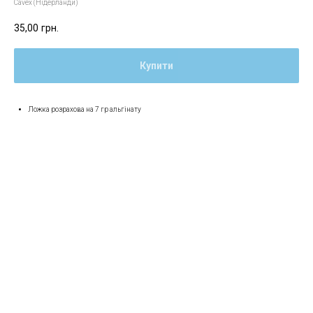
Cavex (Нідерланди)
35,00
грн.
Купити
Ложка розрахова на 7 гр альгінату