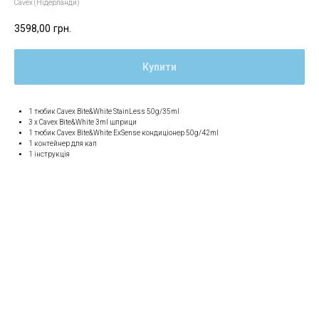
Cavex (Нідерланди)
3598,00
грн.
Купити
1 тюбик Cavex Bite&White StainLess 50g/35ml
3 x Cavex Bite&White 3ml шприци
1 тюбик Cavex Bite&White ExSense кондиціонер 50g/42ml
1 контейнер для кап
1 інструкція