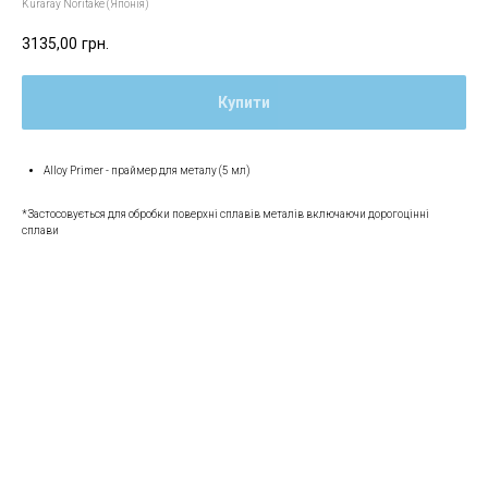
Kuraray Noritake (Японія)
3135,00
грн.
Купити
Alloy Primer - праймер для металу (5 мл)
*Застосовується для обробки поверхні сплавів металів включаючи дорогоцінні
сплави